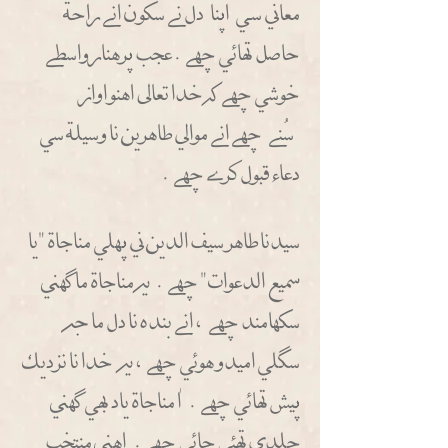
معاني سـي اثثنا دل نسس سكون انسس راحة
حاصل تهائي ححهسس. عجب ثثرهنار واسطسس
خوشي ححهسس كه خدا تعالى اهنو اواز
سُنسس ححهسس انسس موالي طاهرين نا وسيلة سي
دعاء قبول كرسس ححهسس.
سيدنا طاهر سيف الدين ني ثثهلي مناجاة "يا
سميع الدعوات" ححهسس. يه مناجاة ما ككهني
سكهامند ححهسس ، انسس بنده نا دل ما جه
سككلي اميدو هوئي ححهسس، يه خدا نا نزديك
ثثيش تهائي ححهسس. اْ مناجاة ياد بهي ككهني
جلدي تهئي جائي ححهسس. اهني منتخب