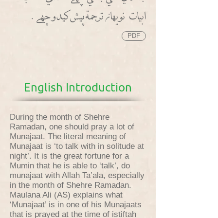
ابيات نو يهاطط ترجمة ثثيش كيدو ححهسس.
PDF
English Introduction
During the month of Shehre
Ramadan, one should pray a lot of
Munajaat. The literal meaning of
Munajaat is ‘to talk with in solitude at
night’. It is the great fortune for a
Mumin that he is able to ‘talk’, do
munajaat with Allah Ta’ala, especially
in the month of Shehre Ramadan.
Maulana Ali (AS) explains what
‘Munajaat’ is in one of his Munajaats
that is prayed at the time of istiftah