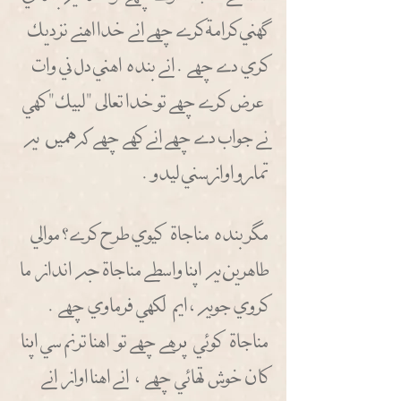
ككهني كرامة كرسس ححهسس انسس خدا اهنسس نزديك
كري دسس ححهسس. انسس بنده اهني دل ني وات
عرض كرسس ححهسس تو خدا تعالى "لبيك" كهي
نسس جواب دسس ححهسس انسس كهسس ححهسس كه هميطط يه
تمار و اواز سني ليدو.
مككر بنده مناجاة كيوي طرح كرسس؟ موالي
طاهرين يه اثثنا واسطسس مناجاة جه انداز ما
كروي جويه ، ايم لكهي فرماوي ححهسس.
مناجاة كوئي ثثرهسس ححهسس تو اهنا ترنم سي اثثنا
كان خوش تهائي ححهسس، انسس اهنا اواز انسس