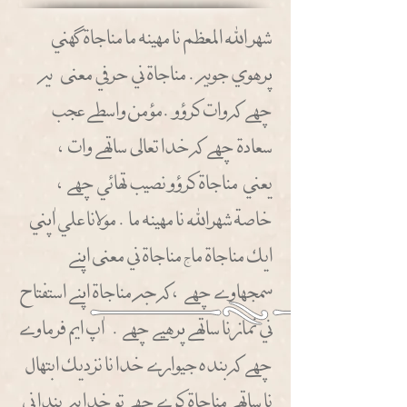
شهر الله المعظم نا مهينه ما مناجاة ككهني
ثثرهوي جويه. مناجاة ني حرفي معنى يه
ححهسس كه وات كرؤو.مؤمن واسطسس عجب
سعادة ححهسس كه خدا تعالى ساتهسس وات،
يعني مناجاة كرؤو نصيب تهائي ححهسس،
خاصة شهرالله نا مهينه ما. مولانا علي اْثثني
ايك مناجاة ما
مناجاة ني معنى اثثنسس
ج
سمجهاوسس ححهسس ،كه جه مناجاة اثثنسس استفتاح
ني نماز نا ساتهسس ثثرهيسس ححهسس. اْثث ايم فرماوسس
ححهسس كه بنده جيوارسس خدا نا نزديك ابتهال
نا ساتهسس مناجاة كرسس ححهسس تو خدا يه بندا ني