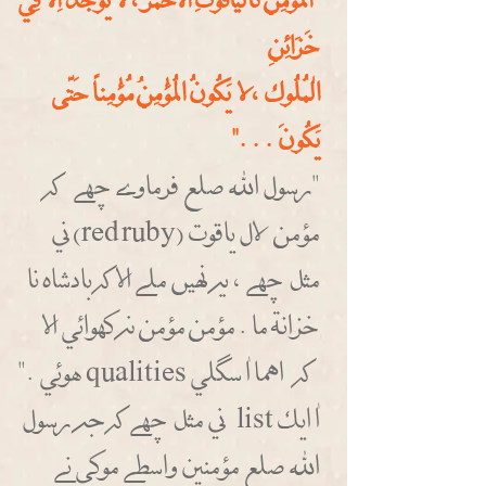
"اَلمُؤْمِنُ كَالْيَاقُوتِ الاحْمَر، لا يُوجَدُ اِلا فِي
خَزَائِنِ
الْمُلُوك، لا يَكُونُ المُؤْمِنُ مُؤْمِناً حَتَّى
يَكُونَ..."
"رسول الله صلع فرماوسس ححهسس كه
مؤمن لال ياقوت (red ruby) ني
مثل ححهسس، يه نهيطط ملسس الا كه بادشاه نا
خزانة ما. مؤمن مؤمن نه كهوائي الا
كه اهما اْ سككلي qualities هوئي."
اْ ايك list ني مثل ححهسس كه جه رسول
الله صلع مؤمنين واسطسس موكي نسس