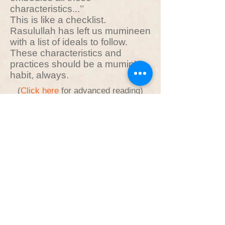
characteristics...’’
This is like a checklist.
Rasulullah has left us mumineen
with a list of ideals to follow.
These characteristics and
practices should be a mumin’s
habit, always.
(
Click here
for advanced reading)
Sections
Each section will include one or
more of the kalaams from the
"
Almumino kal yaqut ilahmar
"
hadith with translations and
some overall context of the
section.
Part 1