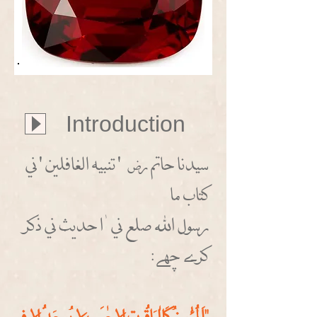
Introduction
سيدنا حاتم
' تنبيه الغافلين ' ني
رض
كتاب ما
رسول الله صلع ني ْا حديث ني ذكز
كزسس ححهسس: