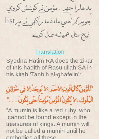
ثثدهارا ححهسس. مؤمن نسس كوشش كروي
جويه كه اهني عادة ما راكهي نسس يه list
نيج مثل هميشه عمل كرسس.
Translation
Syedna Hatim RA does the zikar
of this hadith of Rasulullah SA in
his kitab ‘Tanbih al-ghafelin’:
"اَلمُؤْمِنُ كَالْيَاقُوتِ الاحْمَر، لا يُوجَدُ اِلا فِي خَزَائِنِ
الْمُلُوك، لا يَكُونُ المُؤْمِنُ مُؤْمِناً حَتَّى يَكُونَ..."
“A mumin is like a red ruby, who
cannot be found except in the
treasures of kings. A mumin will
not be called a mumin until he
embodies all these